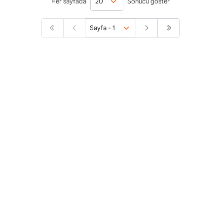
Her sayfada
Sonucu göster