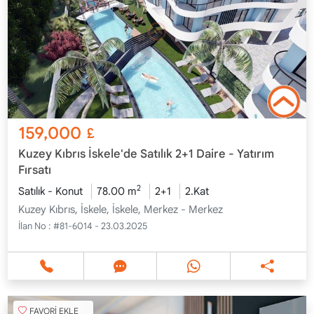
159,000
£
Kuzey Kıbrıs İskele'de Satılık 2+1 Daire - Yatırım
Fırsatı
2
Satılık - Konut
78.00 m
2+1
2.Kat
Kuzey Kıbrıs, İskele, İskele, Merkez - Merkez
İlan No :
#81-6014 - 23.03.2025
FAVORİ EKLE