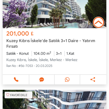
201,000
£
Kuzey Kıbrıs İskele'de Satılık 3+1 Daire - Yatırım
Fırsatı
2
Satılık - Konut
104.00 m
3+1
1.Kat
Kuzey Kıbrıs, İskele, İskele, Merkez - Merkez
İlan No :
#56-7053 - 20.03.2025
FAVORİ EKLE