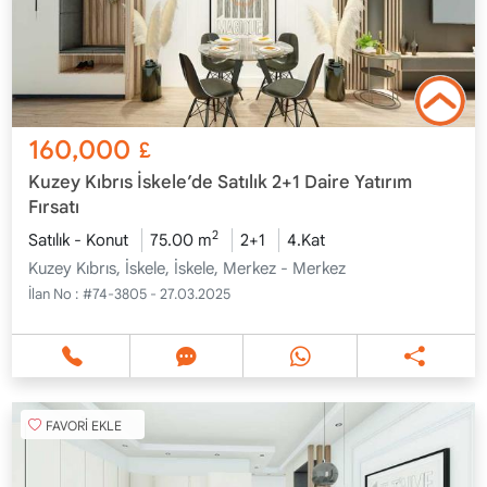
160,000
£
Kuzey Kıbrıs İskele’de Satılık 2+1 Daire Yatırım
Fırsatı
2
Satılık - Konut
75.00 m
2+1
4.Kat
Kuzey Kıbrıs, İskele, İskele, Merkez - Merkez
İlan No :
#74-3805 - 27.03.2025
FAVORİ EKLE