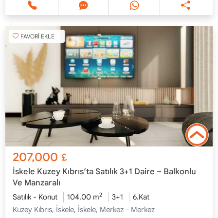
FAVORİ EKLE
207,000
£
İskele Kuzey Kıbrıs’ta Satılık 3+1 Daire – Balkonlu
Ve Manzaralı
2
Satılık - Konut
104.00 m
3+1
6.Kat
Kuzey Kıbrıs, İskele, İskele, Merkez - Merkez