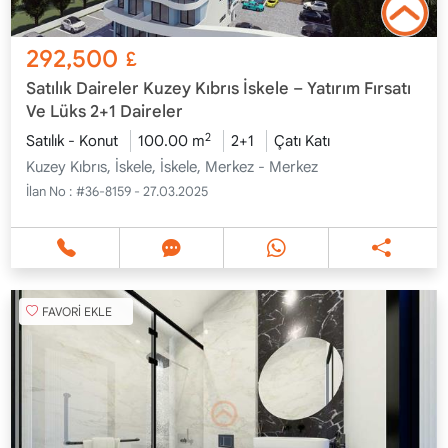
292,500
£
Satılık Daireler Kuzey Kıbrıs İskele – Yatırım Fırsatı
Ve Lüks 2+1 Daireler
2
Satılık - Konut
100.00 m
2+1
Çatı Katı
Kuzey Kıbrıs, İskele, İskele, Merkez - Merkez
İlan No :
#36-8159 - 27.03.2025
FAVORİ EKLE