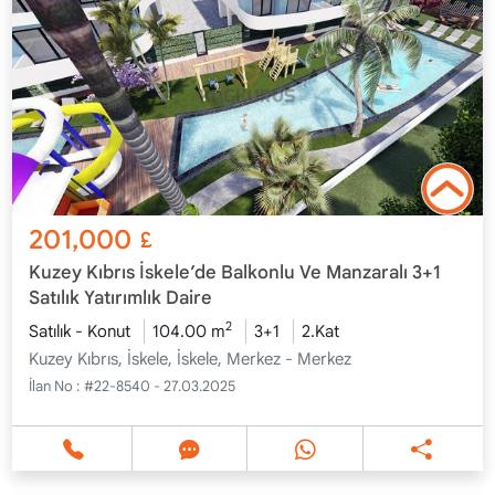
201,000
£
Kuzey Kıbrıs İskele’de Balkonlu Ve Manzaralı 3+1
Satılık Yatırımlık Daire
2
Satılık - Konut
104.00 m
3+1
2.Kat
Kuzey Kıbrıs, İskele, İskele, Merkez - Merkez
İlan No :
#22-8540 - 27.03.2025