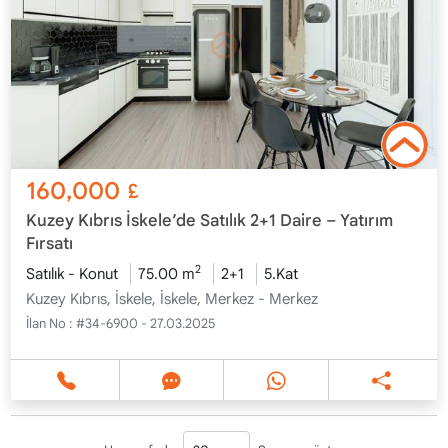
160,000
£
Kuzey Kıbrıs İskele’de Satılık 2+1 Daire – Yatırım
Fırsatı
2
Satılık - Konut
75.00 m
2+1
5.Kat
Kuzey Kıbrıs, İskele, İskele, Merkez - Merkez
İlan No :
#34-6900 - 27.03.2025