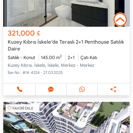
321,000
£
Kuzey Kıbrıs İskele’de Teraslı 2+1 Penthouse Satılık
Daire
2
Satılık - Konut
145.00 m
2+1
Çatı Katı
Kuzey Kıbrıs, İskele, İskele, Merkez - Merkez
İlan No :
#14-4324 - 27.03.2025
FAVORİ EKLE