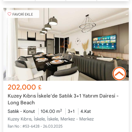
FAVORİ EKLE
202,000
£
Kuzey Kıbrıs İskele'de Satılık 3+1 Yatırım Dairesi -
Long Beach
2
Satılık - Konut
104.00 m
3+1
4.Kat
Kuzey Kıbrıs, İskele, İskele, Merkez - Merkez
İlan No :
#53-6428 - 26.03.2025