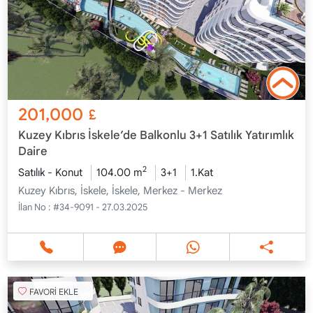
201,000
£
Kuzey Kıbrıs İskele’de Balkonlu 3+1 Satılık Yatırımlık
Daire
2
Satılık - Konut
104.00 m
3+1
1.Kat
Kuzey Kıbrıs, İskele, İskele, Merkez - Merkez
İlan No :
#34-9091 - 27.03.2025
FAVORİ EKLE