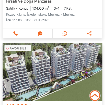
Fırsatı Ve Doğa Manzarası
2
Satılık - Konut
104.00 m
3+1
7.Kat
Kuzey Kıbrıs, İskele, İskele, Merkez - Merkez
İlan No :
#88-5353 - 27.03.2025
FAVORİ EKLE