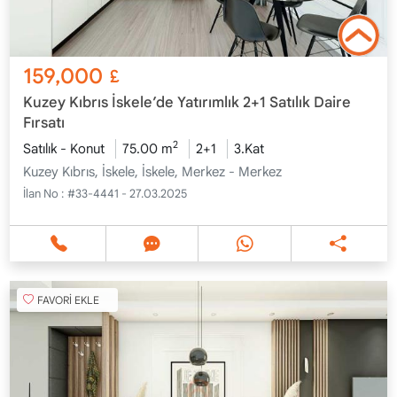
159,000
£
Kuzey Kıbrıs İskele’de Yatırımlık 2+1 Satılık Daire
Fırsatı
2
Satılık - Konut
75.00 m
2+1
3.Kat
Kuzey Kıbrıs, İskele, İskele, Merkez - Merkez
İlan No :
#33-4441 - 27.03.2025
FAVORİ EKLE