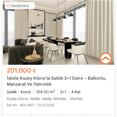
FAVORİ EKLE
201,000
£
İskele Kuzey Kıbrıs’ta Satılık 3+1 Daire – Balkonlu,
Manzaralı Ve Yatırımlık
2
Satılık - Konut
104.00 m
3+1
4.Kat
Kuzey Kıbrıs, İskele, İskele, Merkez - Merkez
İlan No :
#53-9871 - 27.03.2025