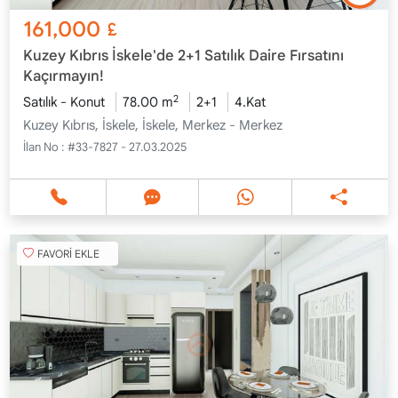
161,000
£
Kuzey Kıbrıs İskele'de 2+1 Satılık Daire Fırsatını
Kaçırmayın!
2
Satılık - Konut
78.00 m
2+1
4.Kat
Kuzey Kıbrıs, İskele, İskele, Merkez - Merkez
İlan No :
#33-7827 - 27.03.2025
FAVORİ EKLE