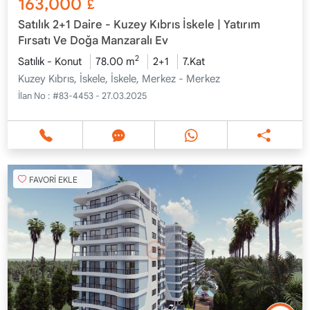
163,000
£
Satılık 2+1 Daire - Kuzey Kıbrıs İskele | Yatırım
Fırsatı Ve Doğa Manzaralı Ev
2
Satılık - Konut
78.00 m
2+1
7.Kat
Kuzey Kıbrıs, İskele, İskele, Merkez - Merkez
İlan No :
#83-4453 - 27.03.2025
FAVORİ EKLE