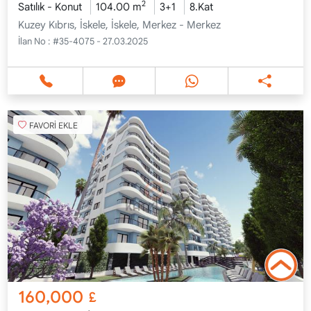
2
Satılık - Konut
104.00 m
3+1
8.Kat
Kuzey Kıbrıs, İskele, İskele, Merkez - Merkez
İlan No :
#35-4075 - 27.03.2025
FAVORİ EKLE
160,000
£