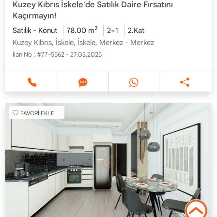
Kuzey Kıbrıs İskele'de Satılık Daire Fırsatını
Kaçırmayın!
2
Satılık - Konut
78.00 m
2+1
2.Kat
Kuzey Kıbrıs, İskele, İskele, Merkez - Merkez
İlan No :
#77-5562 - 27.03.2025
FAVORİ EKLE