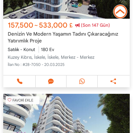
157,500
533,000
~
£
(Son 147 Gün)
Denizin Ve Modern Yaşamın Tadını Çıkaracağınız
Yatırımlık Proje
Satılık - Konut
180 Ev
Kuzey Kıbrıs, İskele, İskele, Merkez - Merkez
İlan No :
#28-7050 - 20.03.2025
FAVORİ EKLE