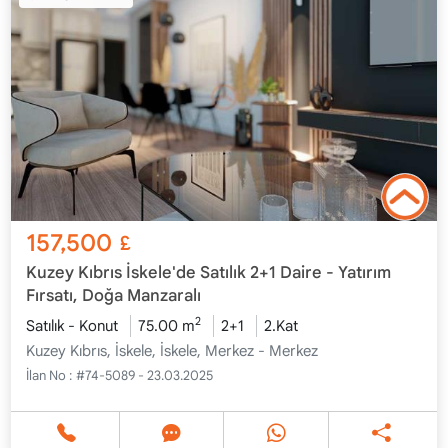
157,500
£
Kuzey Kıbrıs İskele'de Satılık 2+1 Daire - Yatırım
Fırsatı, Doğa Manzaralı
2
Satılık - Konut
75.00 m
2+1
2.Kat
Kuzey Kıbrıs, İskele, İskele, Merkez - Merkez
İlan No :
#74-5089 - 23.03.2025