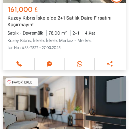
161,000
£
Kuzey Kıbrıs İskele'de 2+1 Satılık Daire Fırsatını
Kaçırmayın!
2
Satılık - Devremülk
78.00 m
2+1
4.Kat
Kuzey Kıbrıs, İskele, İskele, Merkez - Merkez
İlan No :
#33-7827 - 27.03.2025
FAVORİ EKLE