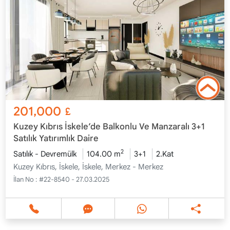
201,000
£
Kuzey Kıbrıs İskele’de Balkonlu Ve Manzaralı 3+1
Satılık Yatırımlık Daire
2
Satılık - Devremülk
104.00 m
3+1
2.Kat
Kuzey Kıbrıs, İskele, İskele, Merkez - Merkez
İlan No :
#22-8540 - 27.03.2025