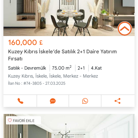
160,000
£
Kuzey Kıbrıs İskele’de Satılık 2+1 Daire Yatırım
Fırsatı
2
Satılık - Devremülk
75.00 m
2+1
4.Kat
Kuzey Kıbrıs, İskele, İskele, Merkez - Merkez
İlan No :
#74-3805 - 27.03.2025
FAVORİ EKLE