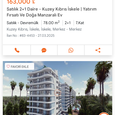
163,000
£
Satılık 2+1 Daire - Kuzey Kıbrıs İskele | Yatırım
Fırsatı Ve Doğa Manzaralı Ev
2
Satılık - Devremülk
78.00 m
2+1
7.Kat
Kuzey Kıbrıs, İskele, İskele, Merkez - Merkez
İlan No :
#83-4453 - 27.03.2025
FAVORİ EKLE