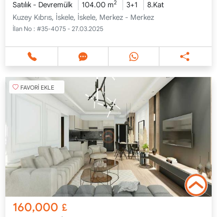
2
Satılık - Devremülk
104.00 m
3+1
8.Kat
Kuzey Kıbrıs, İskele, İskele, Merkez - Merkez
İlan No :
#35-4075 - 27.03.2025
FAVORİ EKLE
160,000
£