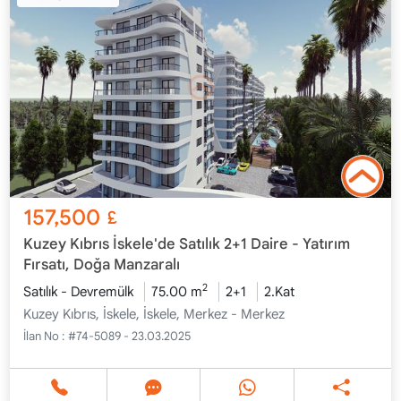
157,500
£
Kuzey Kıbrıs İskele'de Satılık 2+1 Daire - Yatırım
Fırsatı, Doğa Manzaralı
2
Satılık - Devremülk
75.00 m
2+1
2.Kat
Kuzey Kıbrıs, İskele, İskele, Merkez - Merkez
İlan No :
#74-5089 - 23.03.2025