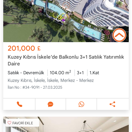
201,000
£
Kuzey Kıbrıs İskele’de Balkonlu 3+1 Satılık Yatırımlık
Daire
2
Satılık - Devremülk
104.00 m
3+1
1.Kat
Kuzey Kıbrıs, İskele, İskele, Merkez - Merkez
İlan No :
#34-9091 - 27.03.2025
FAVORİ EKLE