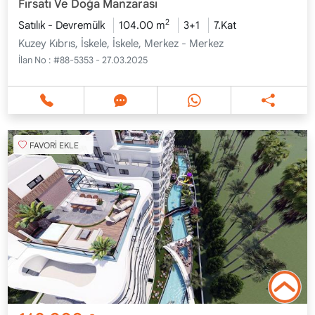
Fırsatı Ve Doğa Manzarası
2
Satılık - Devremülk
104.00 m
3+1
7.Kat
Kuzey Kıbrıs, İskele, İskele, Merkez - Merkez
İlan No :
#88-5353 - 27.03.2025
FAVORİ EKLE