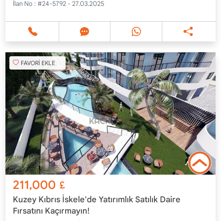
İlan No :
#24-5792 - 27.03.2025
FAVORİ EKLE
211,000
£
Kuzey Kıbrıs İskele'de Yatırımlık Satılık Daire
Fırsatını Kaçırmayın!