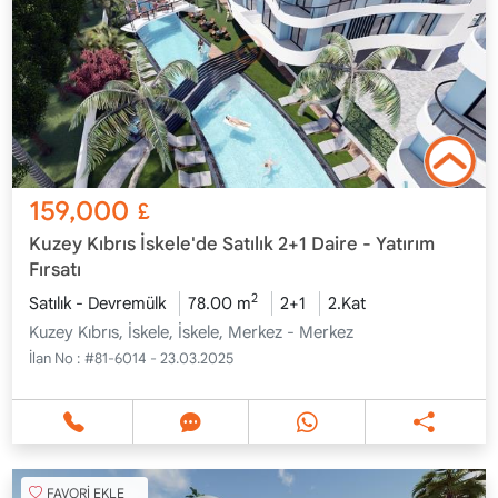
159,000
£
Kuzey Kıbrıs İskele'de Satılık 2+1 Daire - Yatırım
Fırsatı
2
Satılık - Devremülk
78.00 m
2+1
2.Kat
Kuzey Kıbrıs, İskele, İskele, Merkez - Merkez
İlan No :
#81-6014 - 23.03.2025
FAVORİ EKLE