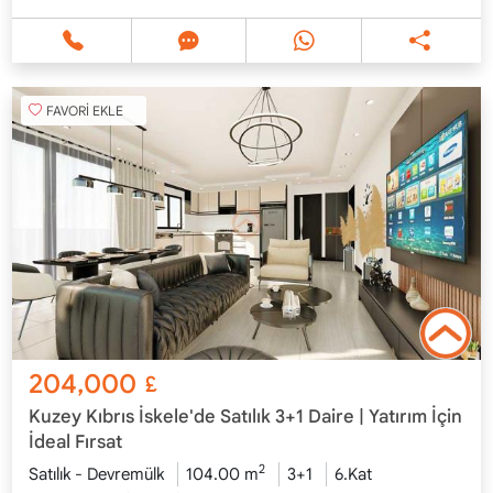
FAVORİ EKLE
204,000
£
Kuzey Kıbrıs İskele'de Satılık 3+1 Daire | Yatırım İçin
İdeal Fırsat
2
Satılık - Devremülk
104.00 m
3+1
6.Kat