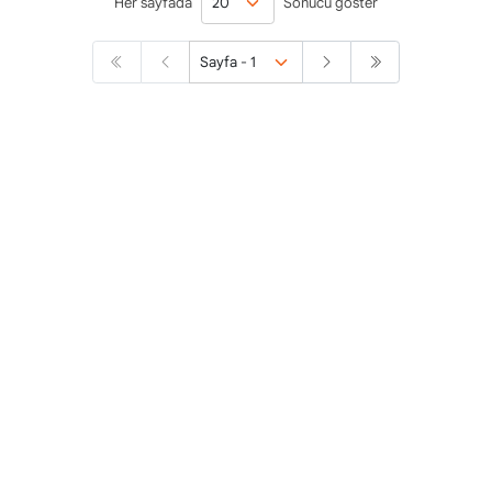
Her sayfada
Sonucu göster