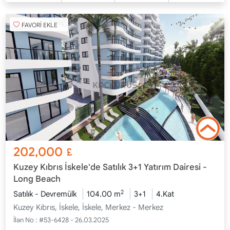
FAVORİ EKLE
202,000
£
Kuzey Kıbrıs İskele'de Satılık 3+1 Yatırım Dairesi -
Long Beach
2
Satılık - Devremülk
104.00 m
3+1
4.Kat
Kuzey Kıbrıs, İskele, İskele, Merkez - Merkez
İlan No :
#53-6428 - 26.03.2025