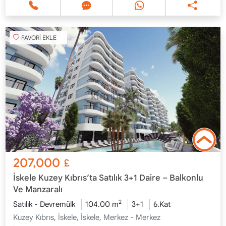
FAVORİ EKLE
207,000
£
İskele Kuzey Kıbrıs’ta Satılık 3+1 Daire – Balkonlu
Ve Manzaralı
2
Satılık - Devremülk
104.00 m
3+1
6.Kat
Kuzey Kıbrıs, İskele, İskele, Merkez - Merkez