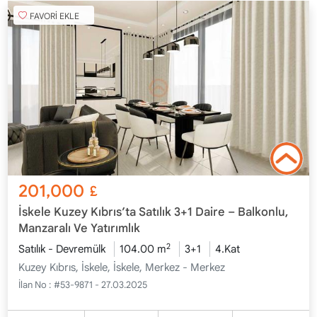
FAVORİ EKLE
201,000
£
İskele Kuzey Kıbrıs’ta Satılık 3+1 Daire – Balkonlu,
Manzaralı Ve Yatırımlık
2
Satılık - Devremülk
104.00 m
3+1
4.Kat
Kuzey Kıbrıs, İskele, İskele, Merkez - Merkez
İlan No :
#53-9871 - 27.03.2025