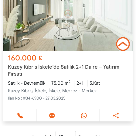
160,000
£
Kuzey Kıbrıs İskele’de Satılık 2+1 Daire – Yatırım
Fırsatı
2
Satılık - Devremülk
75.00 m
2+1
5.Kat
Kuzey Kıbrıs, İskele, İskele, Merkez - Merkez
İlan No :
#34-6900 - 27.03.2025