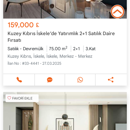
159,000
£
Kuzey Kıbrıs İskele’de Yatırımlık 2+1 Satılık Daire
Fırsatı
2
Satılık - Devremülk
75.00 m
2+1
3.Kat
Kuzey Kıbrıs, İskele, İskele, Merkez - Merkez
İlan No :
#33-4441 - 27.03.2025
FAVORİ EKLE