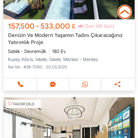
157,500
533,000
~
£
(Son 145 Gün)
Denizin Ve Modern Yaşamın Tadını Çıkaracağınız
Yatırımlık Proje
Satılık - Devremülk
180 Ev
Kuzey Kıbrıs, İskele, İskele, Merkez - Merkez
İlan No :
#28-7050 - 20.03.2025
FAVORİ EKLE