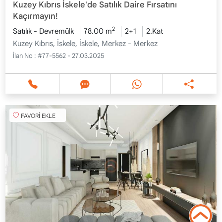
Kuzey Kıbrıs İskele'de Satılık Daire Fırsatını
Kaçırmayın!
2
Satılık - Devremülk
78.00 m
2+1
2.Kat
Kuzey Kıbrıs, İskele, İskele, Merkez - Merkez
İlan No :
#77-5562 - 27.03.2025
FAVORİ EKLE