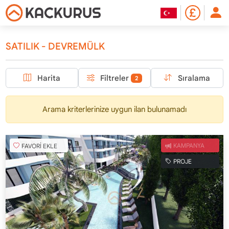
SATILIK - DEVREMÜLK
Harita
Filtreler
Sıralama
2
Arama kriterlerinize uygun ilan bulunamadı
FAVORİ EKLE
KAMPANYA
PROJE