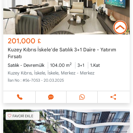
201,000
£
Kuzey Kıbrıs İskele'de Satılık 3+1 Daire - Yatırım
Fırsatı
2
Satılık - Devremülk
104.00 m
3+1
1.Kat
Kuzey Kıbrıs, İskele, İskele, Merkez - Merkez
İlan No :
#56-7053 - 20.03.2025
FAVORİ EKLE