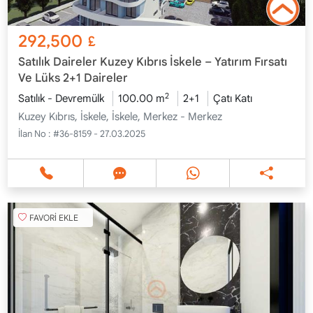
292,500
£
Satılık Daireler Kuzey Kıbrıs İskele – Yatırım Fırsatı
Ve Lüks 2+1 Daireler
2
Satılık - Devremülk
100.00 m
2+1
Çatı Katı
Kuzey Kıbrıs, İskele, İskele, Merkez - Merkez
İlan No :
#36-8159 - 27.03.2025
FAVORİ EKLE