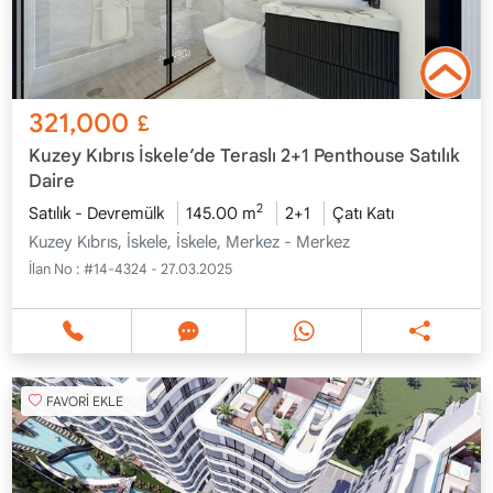
321,000
£
Kuzey Kıbrıs İskele’de Teraslı 2+1 Penthouse Satılık
Daire
2
Satılık - Devremülk
145.00 m
2+1
Çatı Katı
Kuzey Kıbrıs, İskele, İskele, Merkez - Merkez
İlan No :
#14-4324 - 27.03.2025
FAVORİ EKLE