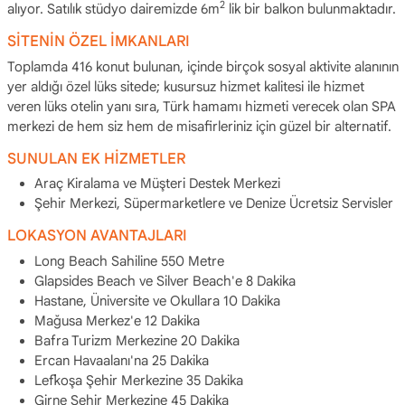
2
alıyor. Satılık stüdyo dairemizde 6m
lik bir balkon bulunmaktadır.
SİTENİN ÖZEL İMKANLARI
Toplamda 416 konut bulunan, içinde birçok sosyal aktivite alanının
yer aldığı özel lüks sitede; kusursuz hizmet kalitesi ile hizmet
veren lüks otelin yanı sıra, Türk hamamı hizmeti verecek olan SPA
merkezi de hem siz hem de misafirleriniz için güzel bir alternatif.
SUNULAN EK HİZMETLER
Araç Kiralama ve Müşteri Destek Merkezi
Şehir Merkezi, Süpermarketlere ve Denize Ücretsiz Servisler
LOKASYON AVANTAJLARI
Long Beach Sahiline 550 Metre
Glapsides Beach ve Silver Beach'e 8 Dakika
Hastane, Üniversite ve Okullara 10 Dakika
Mağusa Merkez'e 12 Dakika
Bafra Turizm Merkezine 20 Dakika
Ercan Havaalanı'na 25 Dakika
Lefkoşa Şehir Merkezine 35 Dakika
Girne Şehir Merkezine 45 Dakika