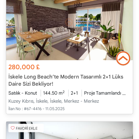
280,000
£
İskele Long Beach’te Modern Tasarımlı 2+1 Lüks
Daire Sizi Bekliyor!
2
Satılık - Konut
144.50 m
2+1
Proje Tamamlandı
2025 
Kuzey Kıbrıs, İskele, İskele, Merkez - Merkez
İlan No :
#67-4416 - 11.05.2025
FAVORİ EKLE