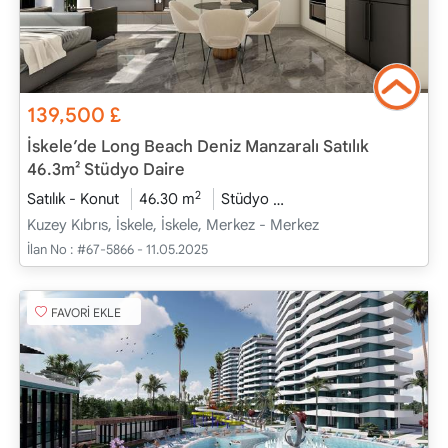
139,500
£
İskele’de Long Beach Deniz Manzaralı Satılık
46.3m² Stüdyo Daire
2
Satılık - Konut
46.30 m
Stüdyo
Proje Tamamlandı
20
Kuzey Kıbrıs, İskele, İskele, Merkez - Merkez
İlan No :
#67-5866 - 11.05.2025
FAVORİ EKLE