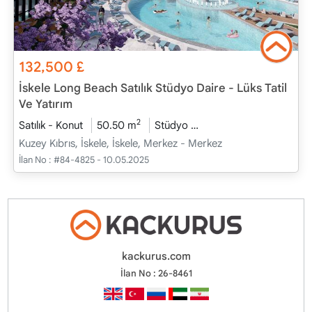
132,500
£
İskele Long Beach Satılık Stüdyo Daire - Lüks Tatil
Ve Yatırım
2
Satılık - Konut
50.50 m
Stüdyo
Proje Tamamlandı
20
Kuzey Kıbrıs, İskele, İskele, Merkez - Merkez
İlan No :
#84-4825 - 10.05.2025
kackurus.com
İlan No : 26-8461