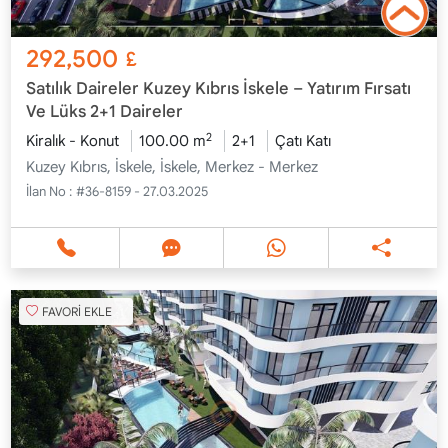
292,500
£
Satılık Daireler Kuzey Kıbrıs İskele – Yatırım Fırsatı
Ve Lüks 2+1 Daireler
2
Kiralık - Konut
100.00 m
2+1
Çatı Katı
Kuzey Kıbrıs, İskele, İskele, Merkez - Merkez
İlan No :
#36-8159 - 27.03.2025
FAVORİ EKLE