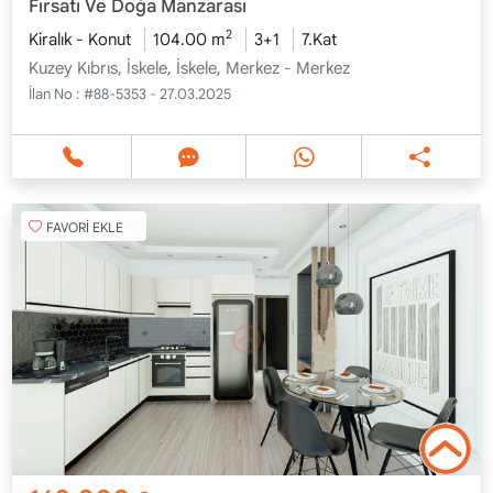
Fırsatı Ve Doğa Manzarası
2
Kiralık - Konut
104.00 m
3+1
7.Kat
Kuzey Kıbrıs, İskele, İskele, Merkez - Merkez
İlan No :
#88-5353 - 27.03.2025
FAVORİ EKLE