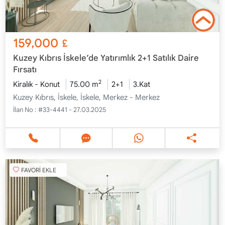
159,000
£
Kuzey Kıbrıs İskele’de Yatırımlık 2+1 Satılık Daire
Fırsatı
2
Kiralık - Konut
75.00 m
2+1
3.Kat
Kuzey Kıbrıs, İskele, İskele, Merkez - Merkez
İlan No :
#33-4441 - 27.03.2025
FAVORİ EKLE