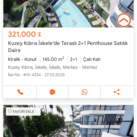
321,000
£
Kuzey Kıbrıs İskele’de Teraslı 2+1 Penthouse Satılık
Daire
2
Kiralık - Konut
145.00 m
2+1
Çatı Katı
Kuzey Kıbrıs, İskele, İskele, Merkez - Merkez
İlan No :
#14-4324 - 27.03.2025
FAVORİ EKLE