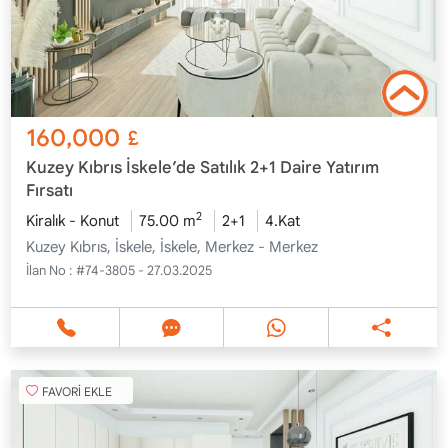
160,000
£
Kuzey Kıbrıs İskele’de Satılık 2+1 Daire Yatırım
Fırsatı
2
Kiralık - Konut
75.00 m
2+1
4.Kat
Kuzey Kıbrıs, İskele, İskele, Merkez - Merkez
İlan No :
#74-3805 - 27.03.2025
FAVORİ EKLE