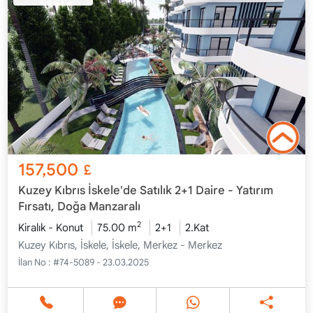
157,500
£
Kuzey Kıbrıs İskele'de Satılık 2+1 Daire - Yatırım
Fırsatı, Doğa Manzaralı
2
Kiralık - Konut
75.00 m
2+1
2.Kat
Kuzey Kıbrıs, İskele, İskele, Merkez - Merkez
İlan No :
#74-5089 - 23.03.2025