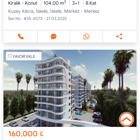
2
Kiralık - Konut
104.00 m
3+1
8.Kat
Kuzey Kıbrıs, İskele, İskele, Merkez - Merkez
İlan No :
#35-4075 - 27.03.2025
FAVORİ EKLE
160,000
£