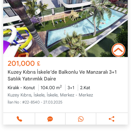
201,000
£
Kuzey Kıbrıs İskele’de Balkonlu Ve Manzaralı 3+1
Satılık Yatırımlık Daire
2
Kiralık - Konut
104.00 m
3+1
2.Kat
Kuzey Kıbrıs, İskele, İskele, Merkez - Merkez
İlan No :
#22-8540 - 27.03.2025