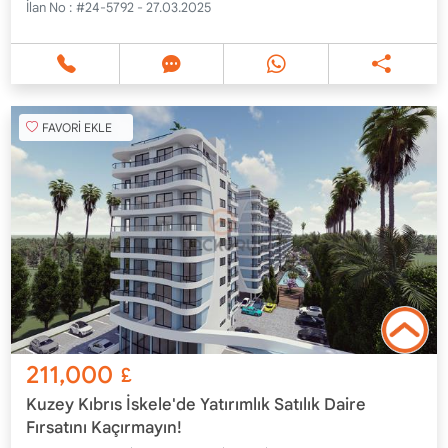
İlan No :
#24-5792 - 27.03.2025
FAVORİ EKLE
211,000
£
Kuzey Kıbrıs İskele'de Yatırımlık Satılık Daire
Fırsatını Kaçırmayın!