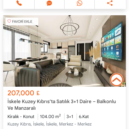
FAVORİ EKLE
207,000
£
İskele Kuzey Kıbrıs’ta Satılık 3+1 Daire – Balkonlu
Ve Manzaralı
2
Kiralık - Konut
104.00 m
3+1
6.Kat
Kuzey Kıbrıs, İskele, İskele, Merkez - Merkez