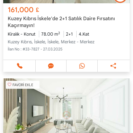
161,000
£
Kuzey Kıbrıs İskele'de 2+1 Satılık Daire Fırsatını
Kaçırmayın!
2
Kiralık - Konut
78.00 m
2+1
4.Kat
Kuzey Kıbrıs, İskele, İskele, Merkez - Merkez
İlan No :
#33-7827 - 27.03.2025
FAVORİ EKLE