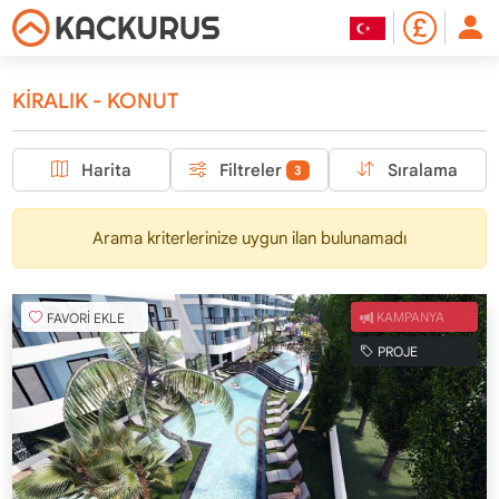
KİRALIK - KONUT
Harita
Filtreler
Sıralama
3
Arama kriterlerinize uygun ilan bulunamadı
FAVORİ EKLE
KAMPANYA
PROJE