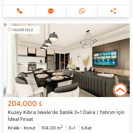
FAVORİ EKLE
204,000
£
Kuzey Kıbrıs İskele'de Satılık 3+1 Daire | Yatırım İçin
İdeal Fırsat
2
Kiralık - Konut
104.00 m
3+1
6.Kat