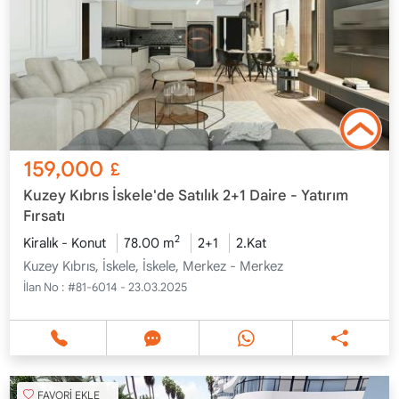
159,000
£
Kuzey Kıbrıs İskele'de Satılık 2+1 Daire - Yatırım
Fırsatı
2
Kiralık - Konut
78.00 m
2+1
2.Kat
Kuzey Kıbrıs, İskele, İskele, Merkez - Merkez
İlan No :
#81-6014 - 23.03.2025
FAVORİ EKLE