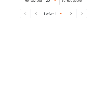
Her sayfada
Sonucu göster