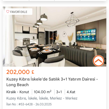
FAVORİ EKLE
202,000
£
Kuzey Kıbrıs İskele'de Satılık 3+1 Yatırım Dairesi -
Long Beach
2
Kiralık - Konut
104.00 m
3+1
4.Kat
Kuzey Kıbrıs, İskele, İskele, Merkez - Merkez
İlan No :
#53-6428 - 26.03.2025