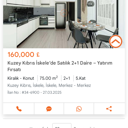
160,000
£
Kuzey Kıbrıs İskele’de Satılık 2+1 Daire – Yatırım
Fırsatı
2
Kiralık - Konut
75.00 m
2+1
5.Kat
Kuzey Kıbrıs, İskele, İskele, Merkez - Merkez
İlan No :
#34-6900 - 27.03.2025