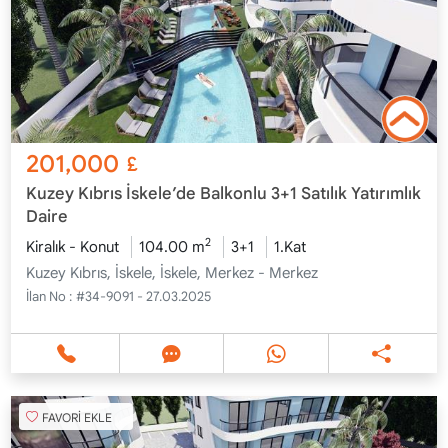
201,000
£
Kuzey Kıbrıs İskele’de Balkonlu 3+1 Satılık Yatırımlık
Daire
2
Kiralık - Konut
104.00 m
3+1
1.Kat
Kuzey Kıbrıs, İskele, İskele, Merkez - Merkez
İlan No :
#34-9091 - 27.03.2025
FAVORİ EKLE