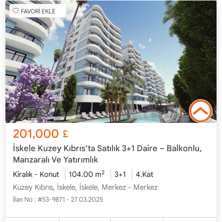
FAVORİ EKLE
201,000
£
İskele Kuzey Kıbrıs’ta Satılık 3+1 Daire – Balkonlu,
Manzaralı Ve Yatırımlık
2
Kiralık - Konut
104.00 m
3+1
4.Kat
Kuzey Kıbrıs, İskele, İskele, Merkez - Merkez
İlan No :
#53-9871 - 27.03.2025