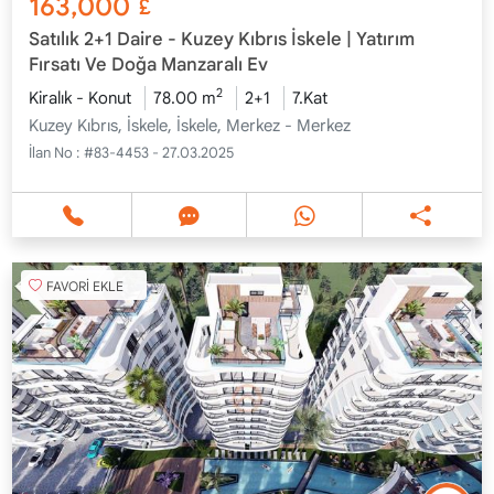
163,000
£
Satılık 2+1 Daire - Kuzey Kıbrıs İskele | Yatırım
Fırsatı Ve Doğa Manzaralı Ev
2
Kiralık - Konut
78.00 m
2+1
7.Kat
Kuzey Kıbrıs, İskele, İskele, Merkez - Merkez
İlan No :
#83-4453 - 27.03.2025
FAVORİ EKLE