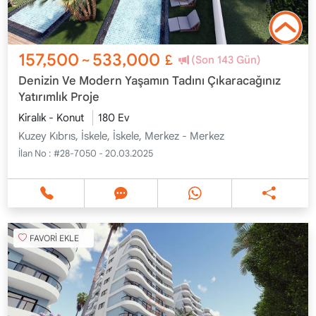
157,500
533,000
~
£
(Son 143 Gün)
Denizin Ve Modern Yaşamın Tadını Çıkaracağınız
Yatırımlık Proje
Kiralık - Konut
180 Ev
Kuzey Kıbrıs, İskele, İskele, Merkez - Merkez
İlan No :
#28-7050 - 20.03.2025
FAVORİ EKLE