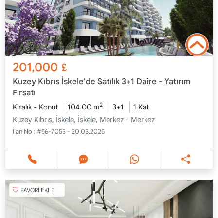
201,000
£
Kuzey Kıbrıs İskele'de Satılık 3+1 Daire - Yatırım
Fırsatı
2
Kiralık - Konut
104.00 m
3+1
1.Kat
Kuzey Kıbrıs, İskele, İskele, Merkez - Merkez
İlan No :
#56-7053 - 20.03.2025
FAVORİ EKLE